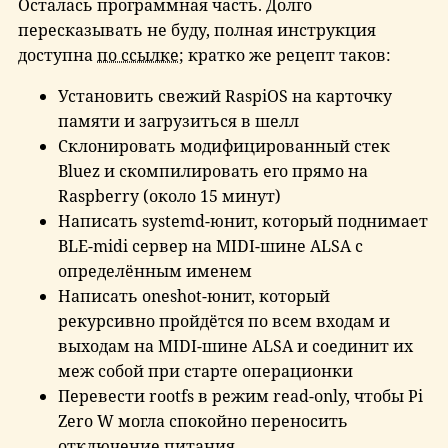
Осталась программная часть. Долго
пересказывать не буду, полная инструкция
доступна
по ссылке
; кратко же рецепт таков:
Установить свежий RaspiOS на карточку
памяти и загрузиться в шелл
Склонировать модифицированный стек
Bluez и скомпилировать его прямо на
Raspberry (около 15 минут)
Написать systemd-юнит, который поднимает
BLE-midi сервер на MIDI-шине ALSA с
определённым именем
Написать oneshot-юнит, который
рекурсивно пройдётся по всем входам и
выходам на MIDI-шине ALSA и соединит их
меж собой при старте операционки
Перевести rootfs в режим read-only, чтобы Pi
Zero W могла спокойно переносить
отключение питания