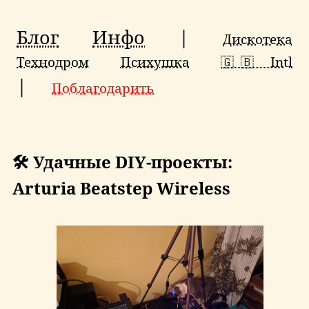
Блог
Инфо
|
Дискотека
Технодром
Психушка
🇬🇧 Intl
|
Поблагодарить
🛠 Удачные DIY-проекты:
Arturia Beatstep Wireless