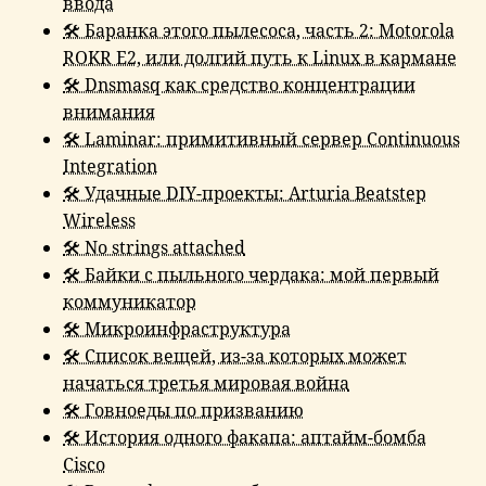
ввода
🛠 Баранка этого пылесоса, часть 2: Motorola
ROKR E2, или долгий путь к Linux в кармане
🛠 Dnsmasq как средство концентрации
внимания
🛠 Laminar: примитивный сервер Continuous
Integration
🛠 Удачные DIY-проекты: Arturia Beatstep
Wireless
🛠 No strings attached
🛠 Байки с пыльного чердака: мой первый
коммуникатор
🛠 Микроинфраструктура
🛠 Список вещей, из-за которых может
начаться третья мировая война
🛠 Говноеды по призванию
🛠 История одного факапа: аптайм-бомба
Cisco