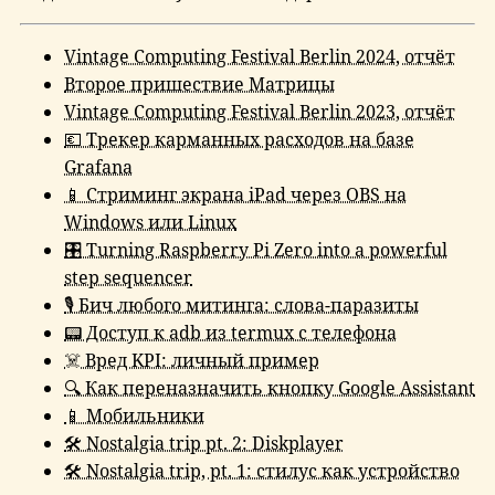
Vintage Computing Festival Berlin 2024, отчёт
Второе пришествие Матрицы
Vintage Computing Festival Berlin 2023, отчёт
💶 Трекер карманных расходов на базе
Grafana
📱 Стриминг экрана iPad через OBS на
Windows или Linux
🎛 Turning Raspberry Pi Zero into a powerful
step sequencer
🎙 Бич любого митинга: слова-паразиты
📟 Доступ к adb из termux с телефона
☠️ Вред KPI: личный пример
🔍 Как переназначить кнопку Google Assistant
📱 Мобильники
🛠 Nostalgia trip pt. 2: Diskplayer
🛠 Nostalgia trip, pt. 1: стилус как устройство