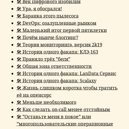
🛠 Век цифрового изобилия
🛠 Ура, я обосрался!
🛠 Баранка этого пылесоса
🛠 DevOps: озалупленные рынком
🛠 Маленький итог первой пятилетки
🛠 Почём нынче блоггинг?
🛠 Теория мониторинга, версия 2k19
🛠 История одного факапа: КДЭ-163
🛠 Правило трёх ”беги”
🛠 Общая зона ответственности
🛠 История одного факапа: LanData Сервис
🛠 История одного факапа: Scalaxy
🛠 Жизнь слишком коротка чтобы тратить
её на опенсорс
🛠 Меньше необходимого
🛠 Как сделать on-call менее отстойным
🛠 ”Оставьте меня в покое” или
”многопользовательские операционные